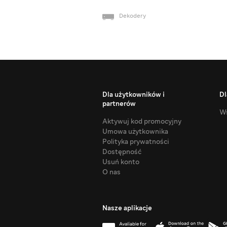
Dekodery
Dla użytkowników i
Dl
partnerów
Ws
Aktywuj kod promocyjny
Umowa użytkownika
Polityka prywatności
Dostępność
Usuń konto
O nas
Nasze aplikacje