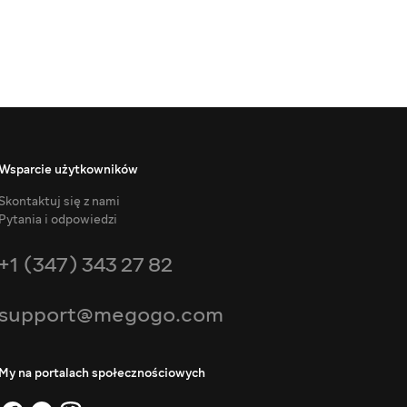
Wsparcie użytkowników
Skontaktuj się z nami
Pytania i odpowiedzi
+1 (347) 343 27 82
support@megogo.com
My na portalach społecznościowych