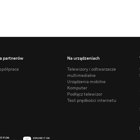
a partnerów
Na urządzeniach
półpraca
Telewizory i odtwarzacze
multimedialne
Urządzenia mobilne
Komputer
Podłącz telewizor
Test prędkości internetu