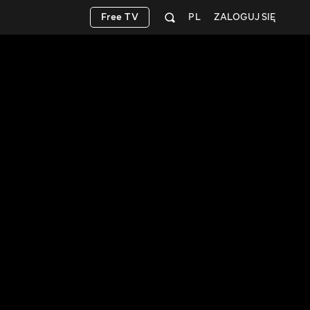
Free TV
PL
ZALOGUJ SIĘ