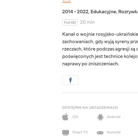
2014 - 2022
,
Edukacyjne
,
Rozrywk
20 min
Full HD
Kanał o wojnie rosyjsko-ukraiński
zachowaniach, gdy wyją syreny prze
rzeczach, które podczas agresji są
poświęconych jest technice kolejow
naprawy po zniszczeniach.
DOSTĘPNE NA URZĄDZENIACH
iOS
Android
Smart TV
Konsole