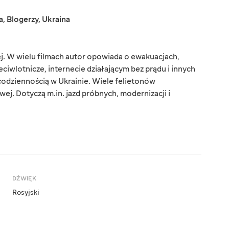
a
,
Blogerzy
,
Ukraina
ej. W wielu filmach autor opowiada o ewakuacjach,
ciwlotnicze, internecie działającym bez prądu i innych
 codziennością w Ukrainie. Wiele felietonów
ej. Dotyczą m.in. jazd próbnych, modernizacji i
DŹWIĘK
Rosyjski