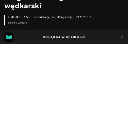
wędkarski
Full HD
16+
Edukacyjne
,
Blogerzy
MGG 5.7
BEZPŁATNIE
MGG
157
88
OGLĄDAJ W APLIKACJI
5.7
Dodano do ulubionych
UDOSTĘPNIJ
Różne
Facebook
Kopiuj link
ODCINEK 4
ODCINEK 5
2010 - 2025
,
Ukraina
Edukacyjne
,
Blogerzy
DŹWIĘK