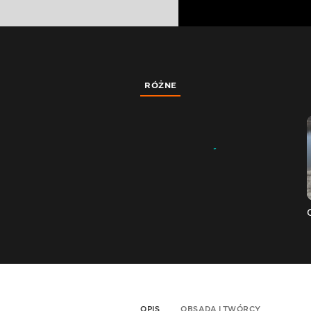
RÓŻNE
OPIS
OBSADA I TWÓRCY