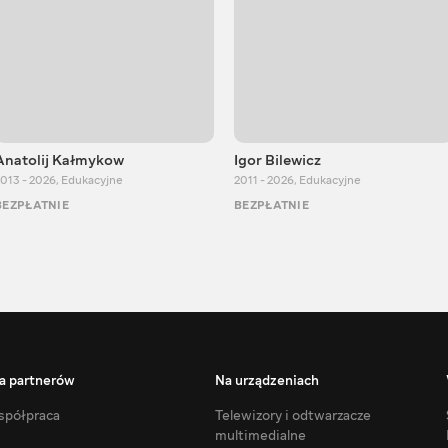
Anatolij Kałmykow
Igor Bilewicz
013 - 2026
,
Edukacyjne
2011 - 2026
,
Edukacyjne
BEZPŁATNIE
BEZPŁATNIE
a partnerów
Na urządzeniach
półpraca
Telewizory i odtwarzacze
multimedialne