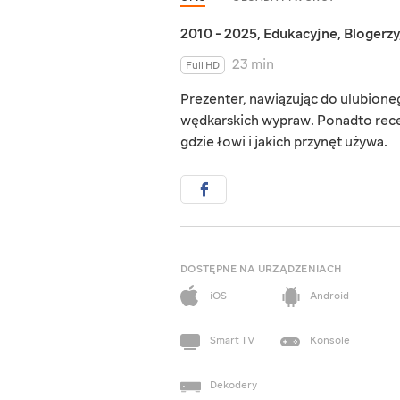
2010 - 2025
,
Edukacyjne
,
Blogerzy
23 min
Full HD
Prezenter, nawiązując do ulubioneg
wędkarskich wypraw. Ponadto recen
gdzie łowi i jakich przynęt używa.
DOSTĘPNE NA URZĄDZENIACH
iOS
Android
Smart TV
Konsole
Dekodery