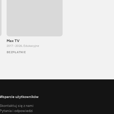
Max TV
Тasty food
2017 - 2026
,
Edukacyjne
2013 - 2025
,
Gotowanie
BEZPŁATNIE
BEZPŁATNIE
Wsparcie użytkowników
Skontaktuj się z nami
Pytania i odpowiedzi