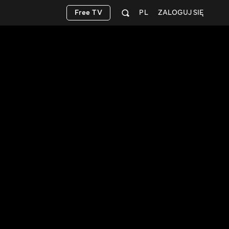
Free TV
PL
ZALOGUJ SIĘ