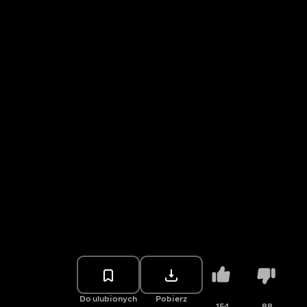
Do ulubionych
Pobierz
154
88