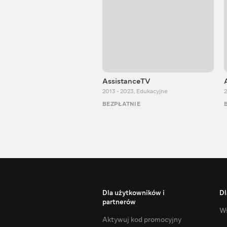
AssistanceTV
2013 - 2023
,
Edukacyjne
2
BEZPŁATNIE
Dla użytkowników i
Dl
partnerów
Ws
Aktywuj kod promocyjny