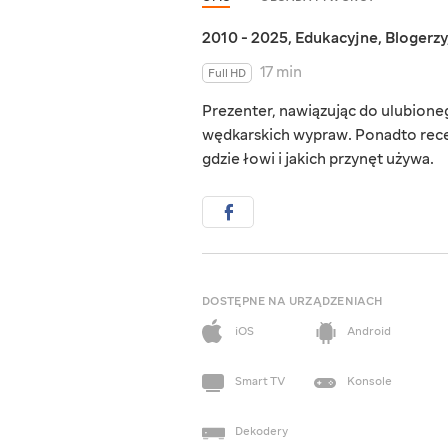
2010 - 2025
,
Edukacyjne
,
Blogerzy
17 min
Full HD
Prezenter, nawiązując do ulubioneg
wędkarskich wypraw. Ponadto recen
gdzie łowi i jakich przynęt używa.
DOSTĘPNE NA URZĄDZENIACH
iOS
Android
Smart TV
Konsole
Dekodery