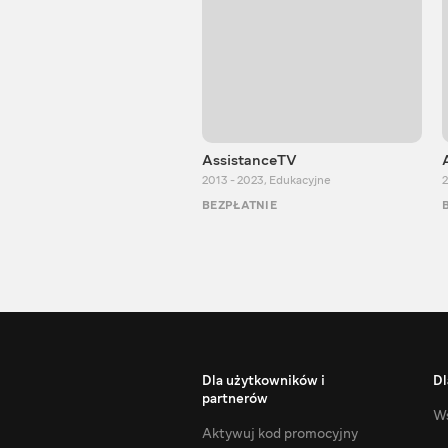
AssistanceTV
2013 - 2023
,
Edukacyjne
2
BEZPŁATNIE
Dla użytkowników i
Dl
partnerów
Ws
Aktywuj kod promocyjny