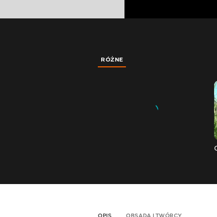
RÓŻNE
OPIS
OBSADA I TWÓRCY