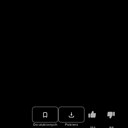
Do ulubionych
Pobierz
154
88