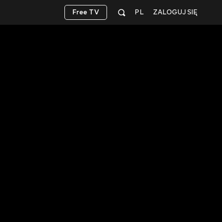
Free TV
PL
ZALOGUJ SIĘ