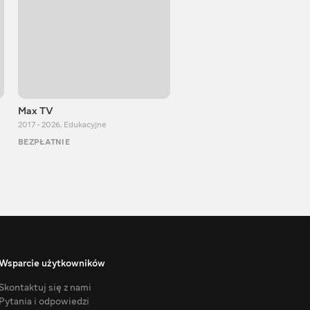
Max TV
Тasty food
2017 - 2026
,
Edukacyjne
2013 - 2025
,
Gotowanie
BEZPŁATNIE
BEZPŁATNIE
Wsparcie użytkowników
Skontaktuj się z nami
Pytania i odpowiedzi