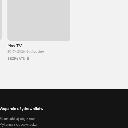
Max TV
Тasty food
2017 - 2026
,
Edukacyjne
2013 - 2025
,
Gotowanie
BEZPŁATNIE
BEZPŁATNIE
Wsparcie użytkowników
Skontaktuj się z nami
Pytania i odpowiedzi