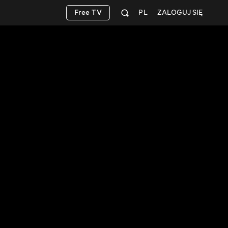
Free TV
PL
ZALOGUJ SIĘ