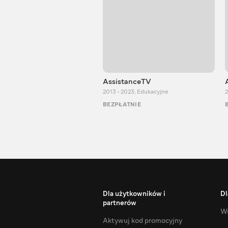
AssistanceTV
2013 - 2023
,
Edukacyjne
2
BEZPŁATNIE
Dla użytkowników i
Dl
partnerów
Ws
Aktywuj kod promocyjny