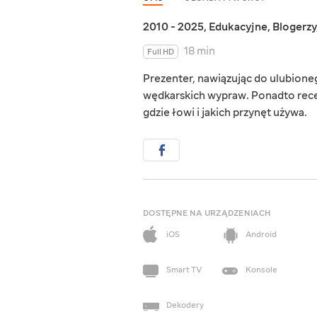
2010 - 2025
,
Edukacyjne
,
Blogerzy
18 min
Full HD
Prezenter, nawiązując do ulubioneg
wędkarskich wypraw. Ponadto recen
gdzie łowi i jakich przynęt używa.
DOSTĘPNE NA URZĄDZENIACH
iOS
Android
Smart TV
Konsole
Dekodery