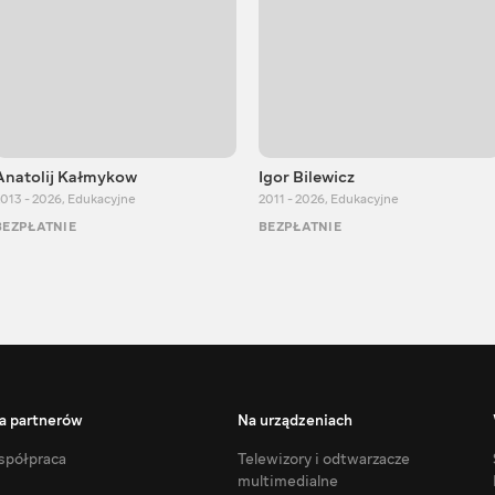
Anatolij Kałmykow
Igor Bilewicz
013 - 2026
,
Edukacyjne
2011 - 2026
,
Edukacyjne
BEZPŁATNIE
BEZPŁATNIE
a partnerów
Na urządzeniach
półpraca
Telewizory i odtwarzacze
multimedialne