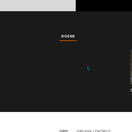
RÓŻNE
OPIS
OBSADA I TWÓRCY