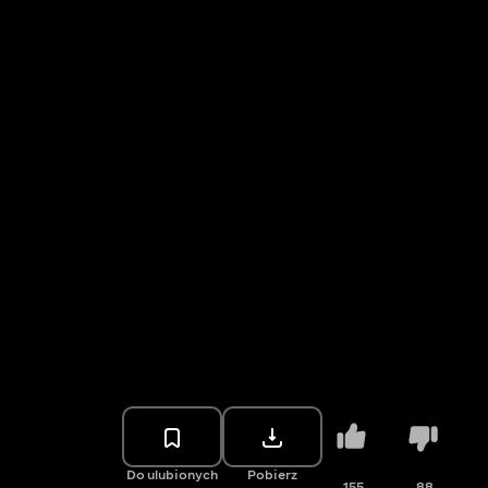
Do ulubionych
Pobierz
155
88