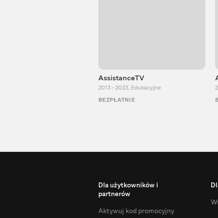
AssistanceTV
2013 - 2023
,
Edukacyjne
2
BEZPŁATNIE
Dla użytkowników i
Dl
partnerów
Ws
Aktywuj kod promocyjny