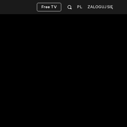
Free TV
PL
ZALOGUJ SIĘ