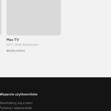
Max TV
Тasty food
2017 - 2026
,
Edukacyjne
2013 - 2025
,
Gotowanie
BEZPŁATNIE
BEZPŁATNIE
Wsparcie użytkowników
Skontaktuj się z nami
Pytania i odpowiedzi