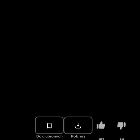
Do ulubionych
Pobierz
153
88