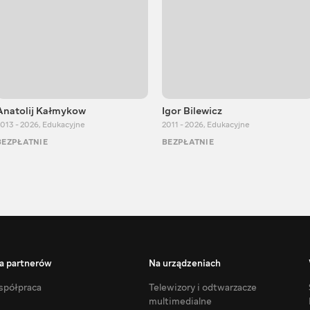
Anatolij Kałmykow
Igor Bilewicz
013 - 2026
,
Edukacyjne
2011 - 2026
,
Edukacyjne
BEZPŁATNIE
BEZPŁATNIE
a partnerów
Na urządzeniach
półpraca
Telewizory i odtwarzacze
multimedialne