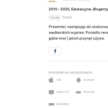
2010 - 2025
,
Edukacyjne
,
Blogerzy
9 min
Full HD
Prezenter, nawiązując do ulubioneg
wędkarskich wypraw. Ponadto recen
gdzie łowi i jakich przynęt używa.
DOSTĘPNE NA URZĄDZENIACH
iOS
Android
Smart TV
Konsole
Dekodery