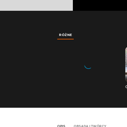
RÓŻNE
OPIS
OBSADA I TWÓRCY