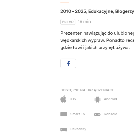
2010 - 2025
,
Edukacyjne
,
Blogerzy
18 min
Full HD
Prezenter, nawiązując do ulubioneg
wędkarskich wypraw. Ponadto recen
gdzie łowi i jakich przynęt używa.
DOSTĘPNE NA URZĄDZENIACH
iOS
Android
Smart TV
Konsole
Dekodery