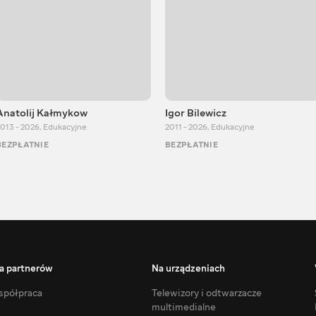
Anatolij Kałmykow
Igor Bilewicz
013 - 2026
,
Edukacyjne
2011 - 2026
,
Edukacyjne
BEZPŁATNIE
BEZPŁATNIE
a partnerów
Na urządzeniach
półpraca
Telewizory i odtwarzacze
multimedialne