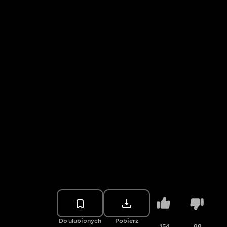
Do ulubionych
Pobierz
154
88