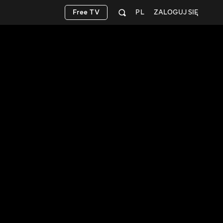
Free TV
PL
ZALOGUJ SIĘ