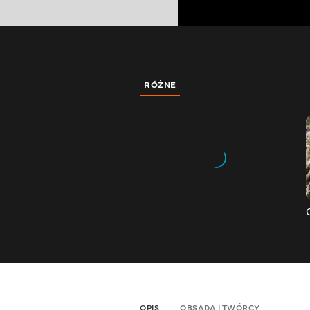
RÓŻNE
OPIS
OBSADA I TWÓRCY