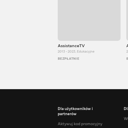
AssistanceTV
2013 - 2023
,
Edukacyjne
2
BEZPŁATNIE
Dla użytkowników i
Dl
partnerów
Ws
Aktywuj kod promocyjny