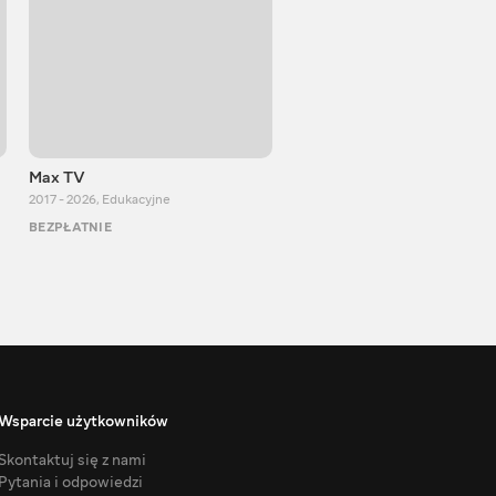
Max TV
Тasty food
2017 - 2026
,
Edukacyjne
2013 - 2025
,
Gotowanie
BEZPŁATNIE
BEZPŁATNIE
Wsparcie użytkowników
Skontaktuj się z nami
Pytania i odpowiedzi