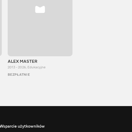
ALEX MASTER
Stepan Perig
2013 - 2026
,
Edukacyjne
2015 - 2026
,
Edukacyjne
BEZPŁATNIE
BEZPŁATNIE
Wsparcie użytkowników