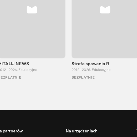
VITALIJ NEWS
Strefa spawania R
012 - 2026
,
Edukacyjne
2012 - 2026
,
Edukacyjne
BEZPŁATNIE
BEZPŁATNIE
a partnerów
Na urządzeniach