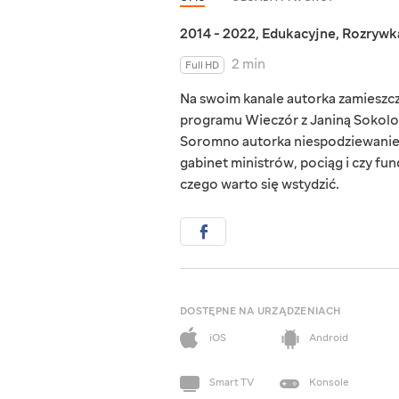
2014 - 2022
,
Edukacyjne
,
Rozrywk
2 min
Full HD
Na swoim kanale autorka zamieszcz
programu Wieczór z Janiną Sokolov
Soromno autorka niespodziewanie po
gabinet ministrów, pociąg i czy fun
czego warto się wstydzić.
DOSTĘPNE NA URZĄDZENIACH
iOS
Android
Smart TV
Konsole