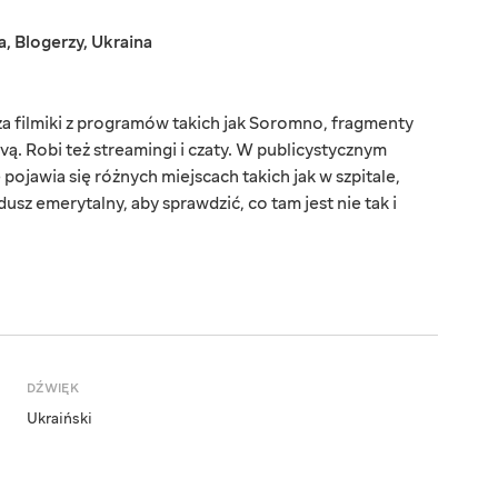
a
,
Blogerzy
,
Ukraina
a filmiki z programów takich jak Soromno, fragmenty
ą. Robi też streamingi i czaty. W publicystycznym
jawia się różnych miejscach takich jak w szpitale,
dusz emerytalny, aby sprawdzić, co tam jest nie tak i
DŹWIĘK
Ukraiński