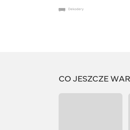
Dekodery
CO JESZCZE WA