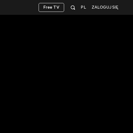
Free TV
PL
ZALOGUJ SIĘ