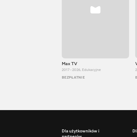
Max TV
2017 - 2026
,
Edukacyjne
2
BEZPŁATNIE
Dla użytkowników i
Dl
partnerów