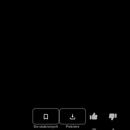
Do ulubionych
Pobierz
25
5