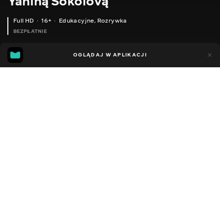
Yaniną Sokolovą
Full HD
16+
Edukacyjne
,
Rozrywka
BEZPŁATNIE
25
5
OGLĄDAJ W APLIKACJI
Dodano do ulubionych
UDOSTĘPNIJ
Sezon 1
Facebook
Kopiuj link
ODCINEK 30
ODCINEK 31
2014 - 2022
,
Ukraina
Edukacyjne
,
Rozrywka
,
Blogerzy
DŹWIĘK
Ukraiński