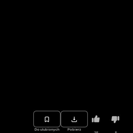
Do ulubionych
Pobierz
25
5