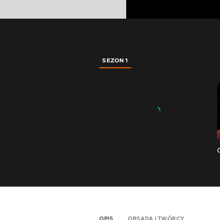
SEZON 1
OPIS
OBSADA I TWÓRCY