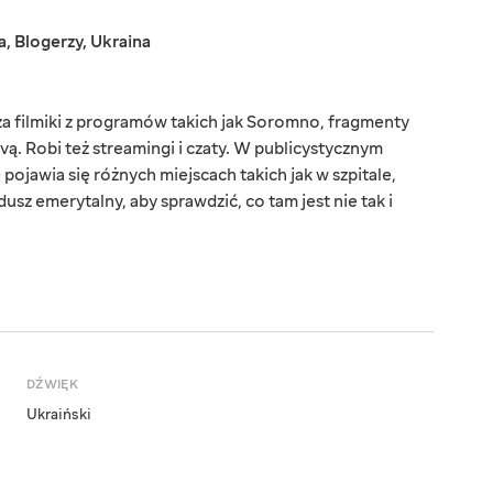
a
,
Blogerzy
,
Ukraina
a filmiki z programów takich jak Soromno, fragmenty
ą. Robi też streamingi i czaty. W publicystycznym
jawia się różnych miejscach takich jak w szpitale,
dusz emerytalny, aby sprawdzić, co tam jest nie tak i
DŹWIĘK
Ukraiński