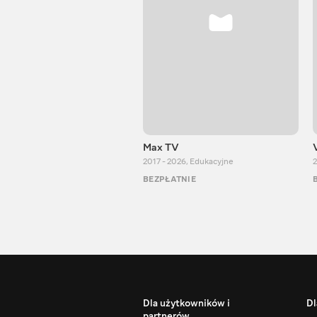
Max TV
2017 - 2026
,
Edukacyjne
2
BEZPŁATNIE
Dla użytkowników i
Dl
partnerów