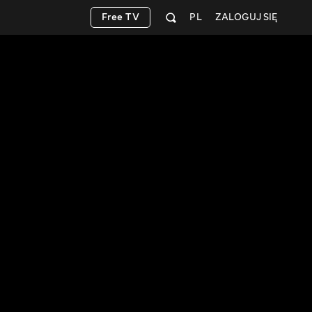
Free TV
PL
ZALOGUJ SIĘ