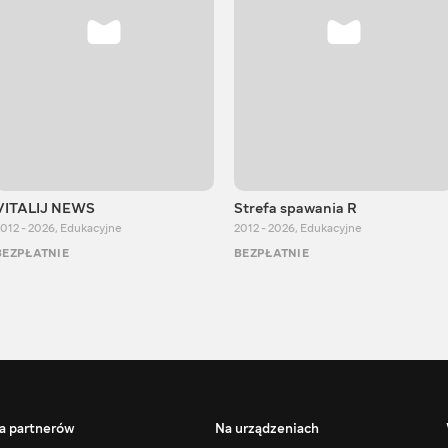
VITALIJ NEWS
Strefa spawania R
012 - 2026
,
Edukacyjne
2012 - 2026
,
Edukacyjne
BEZPŁATNIE
BEZPŁATNIE
a partnerów
Na urządzeniach