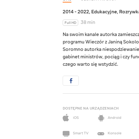
2014 - 2022
,
Edukacyjne
,
Rozrywk
38 min
Full HD
Na swoim kanale autorka zamieszcz
programu Wieczór z Janiną Sokolov
Soromno autorka niespodziewanie po
gabinet ministrów, pociąg i czy fun
czego warto się wstydzić.
DOSTĘPNE NA URZĄDZENIACH
iOS
Android
Smart TV
Konsole