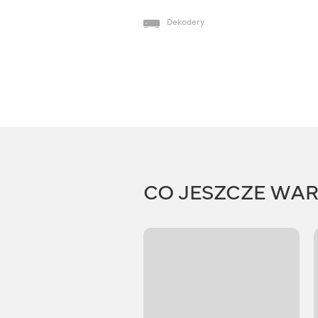
Dekodery
CO JESZCZE WA