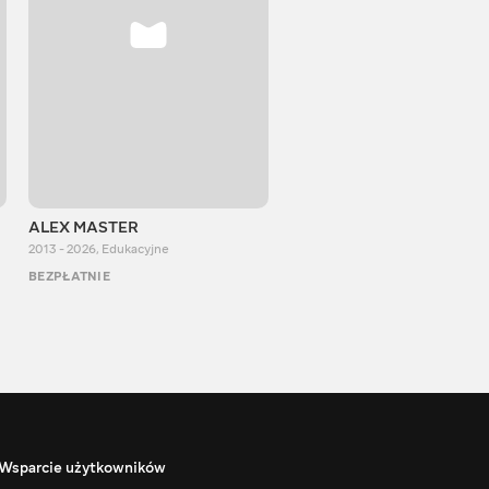
ALEX MASTER
Stepan Perig
2013 - 2026
,
Edukacyjne
2015 - 2026
,
Edukacyjne
BEZPŁATNIE
BEZPŁATNIE
Wsparcie użytkowników