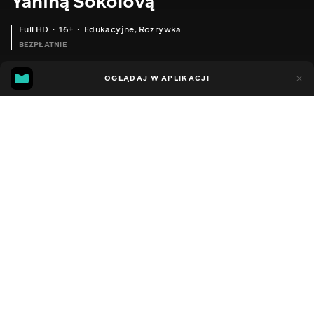
Yaniną Sokolovą
Full HD
16+
Edukacyjne
,
Rozrywka
BEZPŁATNIE
25
5
OGLĄDAJ W APLIKACJI
Dodano do ulubionych
UDOSTĘPNIJ
Sezon 1
Facebook
Kopiuj link
ODCINEK 48
ODCINEK 49
2014 - 2022
,
Ukraina
Edukacyjne
,
Rozrywka
,
Blogerzy
DŹWIĘK
Ukraiński