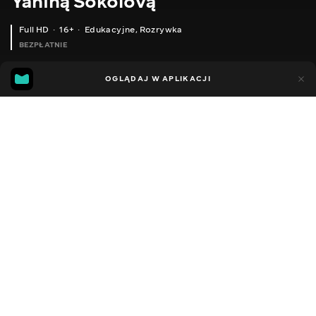
Yaniną Sokolovą
Full HD
16+
Edukacyjne
,
Rozrywka
BEZPŁATNIE
25
5
OGLĄDAJ W APLIKACJI
Dodano do ulubionych
UDOSTĘPNIJ
Sezon 1
Facebook
Kopiuj link
ODCINEK 56
ODCINEK 57
2014 - 2022
,
Ukraina
Edukacyjne
,
Rozrywka
,
Blogerzy
DŹWIĘK
Ukraiński