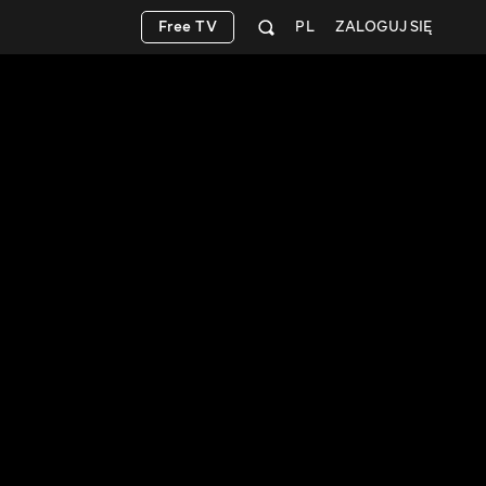
Free TV
PL
ZALOGUJ SIĘ