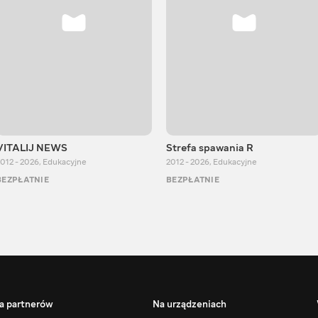
VITALIJ NEWS
Strefa spawania R
012 - 2026
,
Edukacyjne
2012 - 2026
,
Edukacyjne
BEZPŁATNIE
BEZPŁATNIE
a partnerów
Na urządzeniach