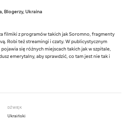
a
,
Blogerzy
,
Ukraina
a filmiki z programów takich jak Soromno, fragmenty
ą. Robi też streamingi i czaty. W publicystycznym
jawia się różnych miejscach takich jak w szpitale,
dusz emerytalny, aby sprawdzić, co tam jest nie tak i
DŹWIĘK
Ukraiński