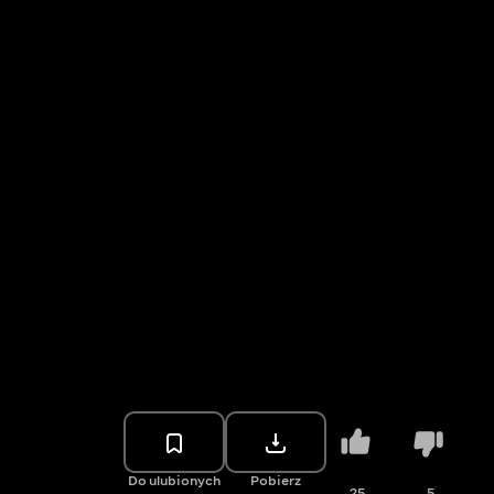
Do ulubionych
Pobierz
25
5