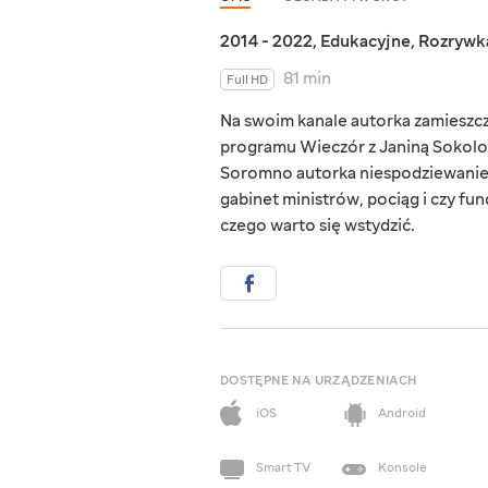
2014 - 2022
,
Edukacyjne
,
Rozrywk
81 min
Full HD
Na swoim kanale autorka zamieszcz
programu Wieczór z Janiną Sokolov
Soromno autorka niespodziewanie po
gabinet ministrów, pociąg i czy fun
czego warto się wstydzić.
DOSTĘPNE NA URZĄDZENIACH
iOS
Android
Smart TV
Konsole