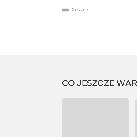
Dekodery
CO JESZCZE WA