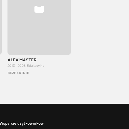
ALEX MASTER
Stepan Perig
2013 - 2026
,
Edukacyjne
2015 - 2026
,
Edukacyjne
BEZPŁATNIE
BEZPŁATNIE
Wsparcie użytkowników