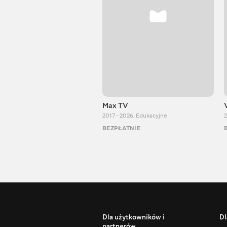
Max TV
2017 - 2026
,
Edukacyjne
2
BEZPŁATNIE
Dla użytkowników i
Dl
partnerów