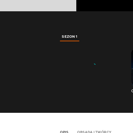
SEZON 1
OPIS
OBSADA I TWÓRCY