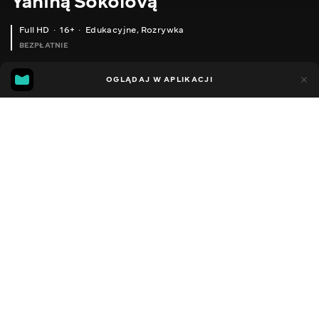
Yaniną Sokolovą
Full HD
16+
Edukacyjne
,
Rozrywka
BEZPŁATNIE
25
5
OGLĄDAJ W APLIKACJI
Dodano do ulubionych
UDOSTĘPNIJ
Sezon 1
Facebook
Kopiuj link
ODCINEK 104
ODCINEK 105
2014 - 2022
,
Ukraina
Edukacyjne
,
Rozrywka
,
Blogerzy
DŹWIĘK
Ukraiński