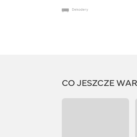
Dekodery
CO JESZCZE WA