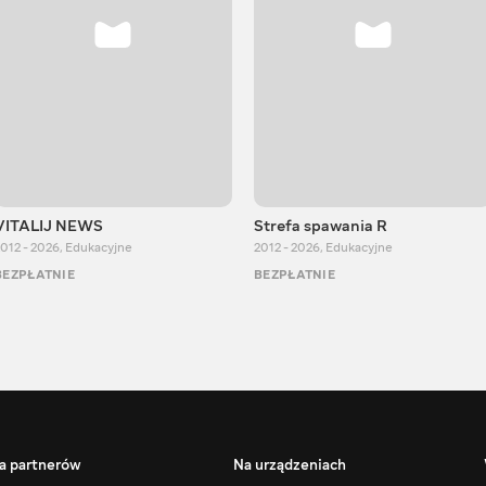
VITALIJ NEWS
Strefa spawania R
012 - 2026
,
Edukacyjne
2012 - 2026
,
Edukacyjne
BEZPŁATNIE
BEZPŁATNIE
a partnerów
Na urządzeniach