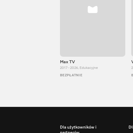
Max TV
2017 - 2026
,
Edukacyjne
2
BEZPŁATNIE
Dla użytkowników i
Dl
partnerów