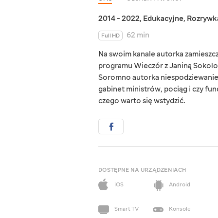
2014 - 2022
,
Edukacyjne
,
Rozrywk
62 min
Full HD
Na swoim kanale autorka zamieszcz
programu Wieczór z Janiną Sokolov
Soromno autorka niespodziewanie po
gabinet ministrów, pociąg i czy fun
czego warto się wstydzić.
DOSTĘPNE NA URZĄDZENIACH
iOS
Android
Smart TV
Konsole