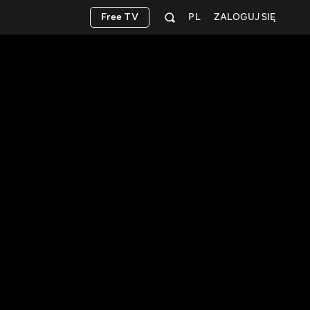
Free TV
PL
ZALOGUJ SIĘ