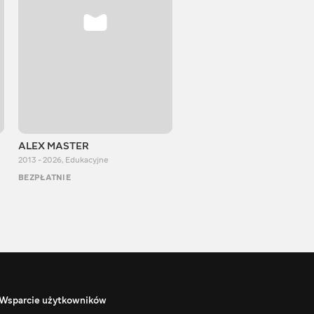
ALEX MASTER
Stepan Perig
2013 - 2026
,
Edukacyjne
2015 - 2026
,
Edukacyjne
BEZPŁATNIE
BEZPŁATNIE
Wsparcie użytkowników