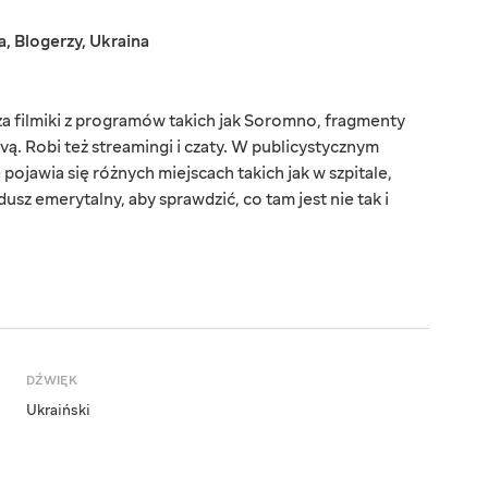
a
,
Blogerzy
,
Ukraina
a filmiki z programów takich jak Soromno, fragmenty
ą. Robi też streamingi i czaty. W publicystycznym
jawia się różnych miejscach takich jak w szpitale,
dusz emerytalny, aby sprawdzić, co tam jest nie tak i
DŹWIĘK
Ukraiński