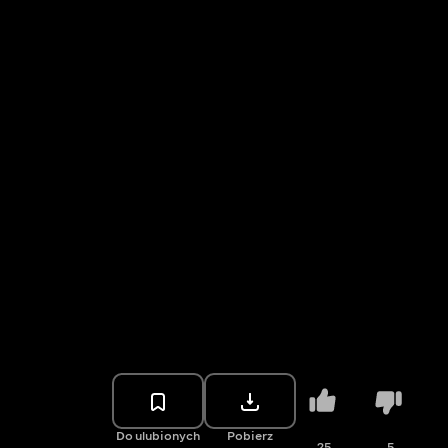
Do ulubionych
Pobierz
25
5