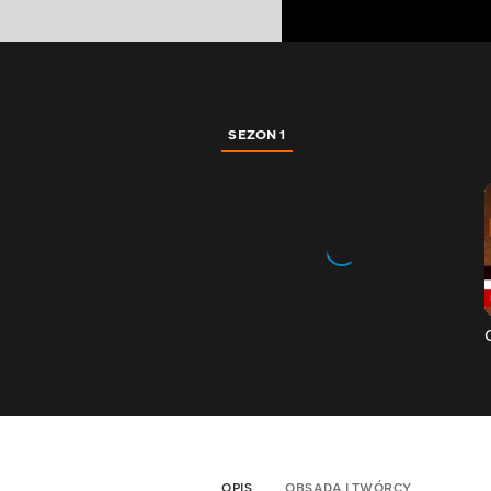
SEZON 1
OPIS
OBSADA I TWÓRCY