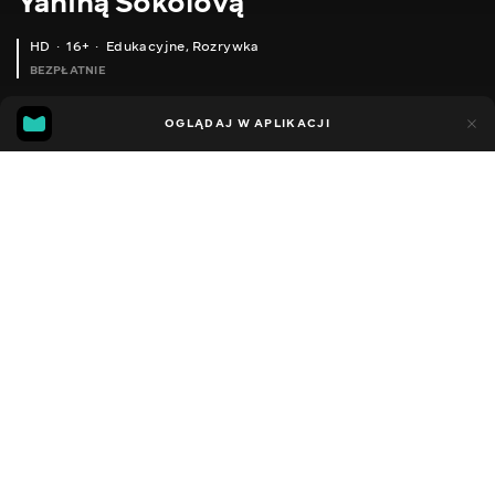
Yaniną Sokolovą
HD
16+
Edukacyjne
,
Rozrywka
BEZPŁATNIE
25
5
OGLĄDAJ W APLIKACJI
Dodano do ulubionych
UDOSTĘPNIJ
Sezon 1
Facebook
Kopiuj link
ODCINEK 114
ODCINEK 115
2014 - 2022
,
Ukraina
Edukacyjne
,
Rozrywka
,
Blogerzy
DŹWIĘK
Ukraiński