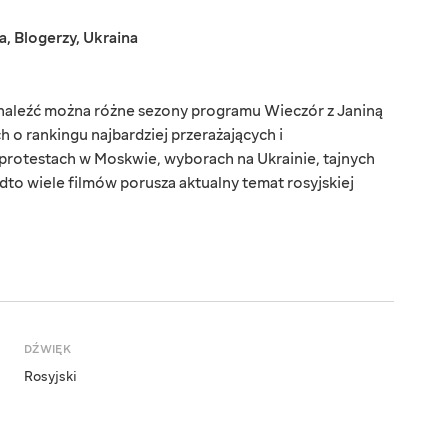
a
,
Blogerzy
,
Ukraina
 znaleźć można różne sezony programu Wieczór z Janiną
 o rankingu najbardziej przerażających i
 protestach w Moskwie, wyborach na Ukrainie, tajnych
adto wiele filmów porusza aktualny temat rosyjskiej
DŹWIĘK
Rosyjski