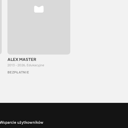
ALEX MASTER
Stepan Perig
2013 - 2026
,
Edukacyjne
2015 - 2026
,
Edukacyjne
BEZPŁATNIE
BEZPŁATNIE
Wsparcie użytkowników