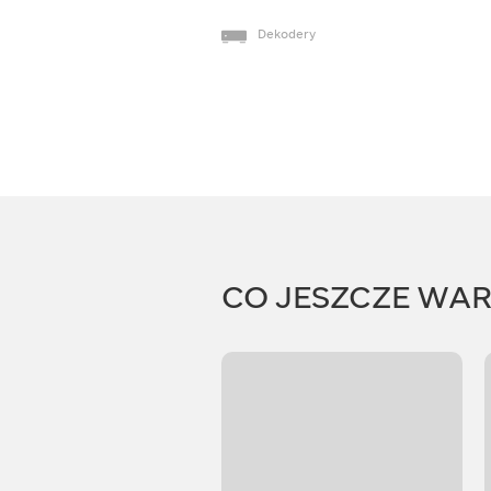
Dekodery
CO JESZCZE WA