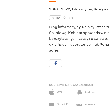
2018 - 2022
,
Edukacyjne
,
Rozrywk
0 min
Full HD
Blog informacyjny. Na playlistach
Sokolową. Kobieta opowiada w nich
bezużytecznych rzeczy na świecie,
ukraińskich laboratoriach itd. Pon
agresji.
DOSTĘPNE NA URZĄDZENIACH
iOS
Android
Smart TV
Konsole