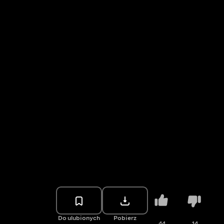
Do ulubionych
Pobierz
44
14