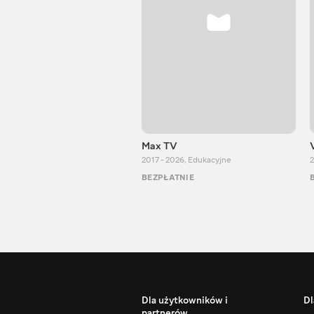
Max TV
2017 - 2026
,
Edukacyjne
2
BEZPŁATNIE
Dla użytkowników i
Dl
partnerów