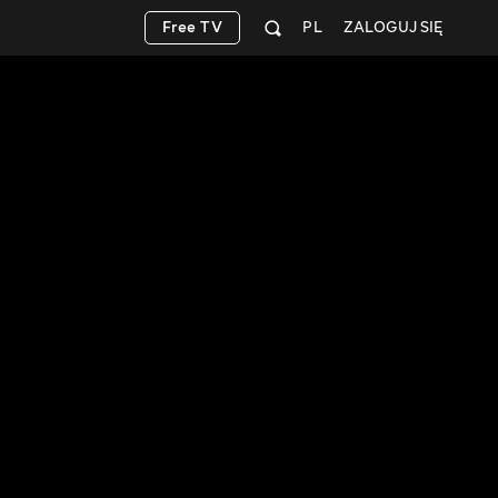
Free TV
PL
ZALOGUJ SIĘ