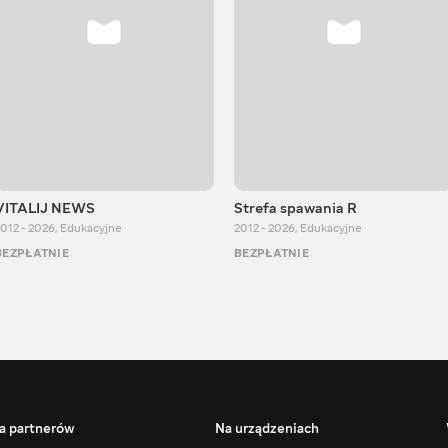
VITALIJ NEWS
Strefa spawania R
012 - 2026
,
Edukacyjne
2012 - 2026
,
Edukacyjne
BEZPŁATNIE
BEZPŁATNIE
a partnerów
Na urządzeniach