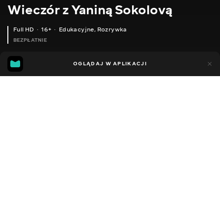
Wieczór z Yaniną Sokolovą
Full HD
16+
Edukacyjne
,
Rozrywka
BEZPŁATNIE
44
14
OGLĄDAJ W APLIKACJI
Dodano do ulubionych
UDOSTĘPNIJ
Sezon 1
Facebook
Kopiuj link
ODCINEK 35
ODCINEK 36
2018 - 2022
,
Ukraina
Edukacyjne
,
Rozrywka
,
Blogerzy
DŹWIĘK