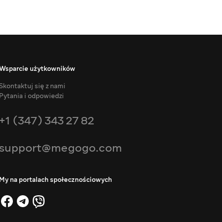
Wsparcie użytkowników
Skontaktuj się z nami
Pytania i odpowiedzi
+1 (347) 343 27 82
support@megogo.com
My na portalach społecznościowych