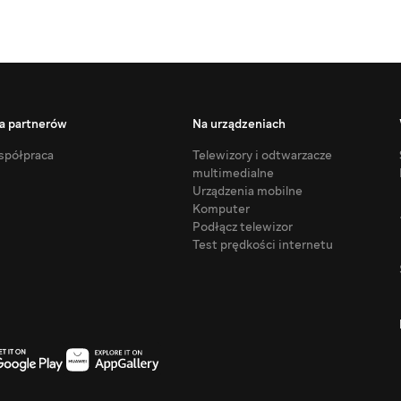
a partnerów
Na urządzeniach
półpraca
Telewizory i odtwarzacze
multimedialne
Urządzenia mobilne
Komputer
Podłącz telewizor
Test prędkości internetu