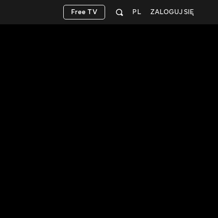
Free TV
PL
ZALOGUJ SIĘ