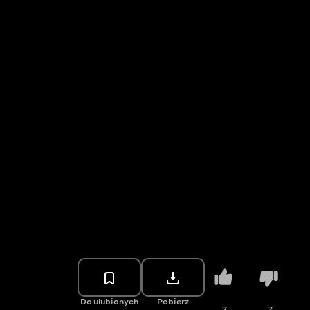
Do ulubionych
Pobierz
7
7