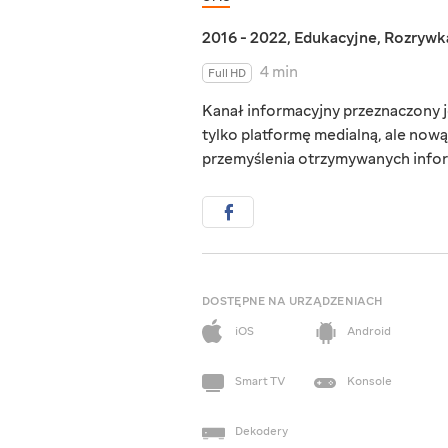
2016 - 2022
,
Edukacyjne
,
Rozrywk
4 min
Full HD
Kanał informacyjny przeznaczony j
tylko platformę medialną, ale now
przemyślenia otrzymywanych infor
DOSTĘPNE NA URZĄDZENIACH
iOS
Android
Smart TV
Konsole
Dekodery