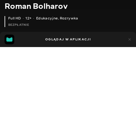
Roman Bolharov
Full HD
12+
Edukacyjne
,
Rozrywka
BEZPŁATNIE
12
6
OGLĄDAJ W APLIKACJI
Dodano do ulubionych
UDOSTĘPNIJ
Sezon 1
Facebook
Kopiuj link
ODCINEK 41
ODCINEK 42
2016 - 2022
,
Ukraina
Edukacyjne
,
Rozrywka
,
Blogerzy
DŹWIĘK