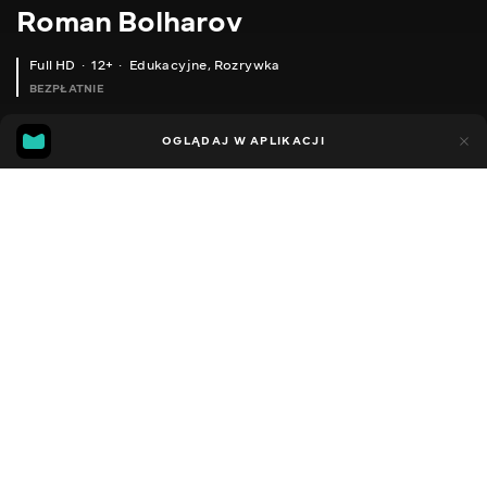
Roman Bolharov
Full HD
12+
Edukacyjne
,
Rozrywka
BEZPŁATNIE
12
6
OGLĄDAJ W APLIKACJI
Dodano do ulubionych
UDOSTĘPNIJ
Sezon 1
Facebook
Kopiuj link
ODCINEK 104
ODCINEK 105
2016 - 2022
,
Ukraina
Edukacyjne
,
Rozrywka
,
Blogerzy
DŹWIĘK