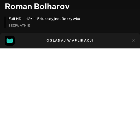
Roman Bolharov
Full HD
12+
Edukacyjne
,
Rozrywka
BEZPŁATNIE
12
6
OGLĄDAJ W APLIKACJI
Dodano do ulubionych
UDOSTĘPNIJ
Sezon 1
Facebook
Kopiuj link
ODCINEK 131
ODCINEK 132
2016 - 2022
,
Ukraina
Edukacyjne
,
Rozrywka
,
Blogerzy
DŹWIĘK