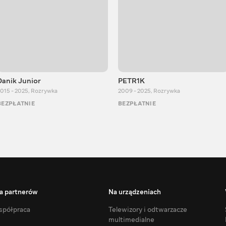
Danik Junior
PETR1K
015 - 2025
,
Rozrywka
2009 - 2025
,
Rozrywka
BEZPŁATNIE
BEZPŁATNIE
a partnerów
Na urządzeniach
półpraca
Telewizory i odtwarzacze
multimedialne