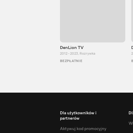
DenLion TV
2012 - 2023
,
Rozrywka
2
BEZPŁATNIE
Dla użytkowników i
Dl
partnerów
Ws
Aktywuj kod promocyjny