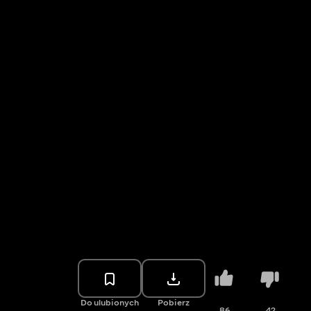
Do ulubionych
Pobierz
86
42