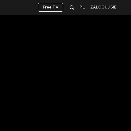
Free TV
PL
ZALOGUJ SIĘ