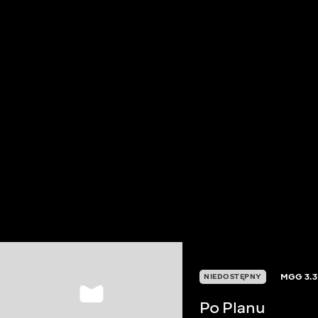
MGG
3.3
NIEDOSTĘPNY
Po Planu