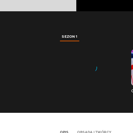
SEZON 1
OPIS
OBSADA I TWÓRCY