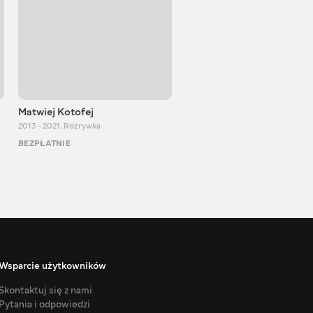
Matwiej Kotofej
SUPER TEMA
2013 - 2021
,
Rozrywka
2017 - 2021
,
Rozrywka
BEZPŁATNIE
BEZPŁATNIE
Wsparcie użytkowników
Skontaktuj się z nami
Pytania i odpowiedzi