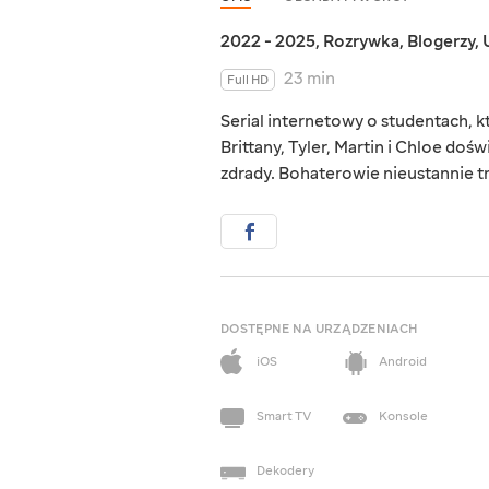
2022 - 2025
,
Rozrywka
,
Blogerzy
,
23 min
Full HD
Serial internetowy o studentach, k
Brittany, Tyler, Martin i Chloe dośw
zdrady. Bohaterowie nieustannie t
DOSTĘPNE NA URZĄDZENIACH
iOS
Android
Smart TV
Konsole
Dekodery