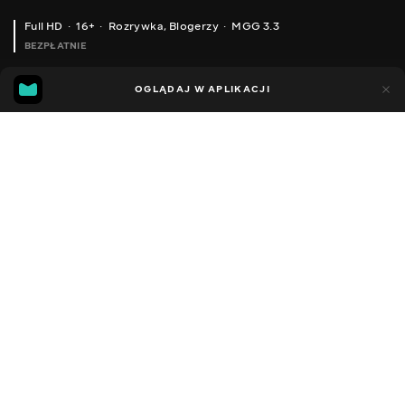
Full HD
16+
Rozrywka
,
Blogerzy
MGG 3.3
BEZPŁATNIE
MGG
86
42
OGLĄDAJ W APLIKACJI
3.3
Dodano do ulubionych
UDOSTĘPNIJ
Sezon 1
Facebook
Kopiuj link
ODCINEK 2
ODCINEK 3
2022 - 2025
,
Ukraina
Rozrywka
,
Blogerzy
DŹWIĘK
Rosyjski