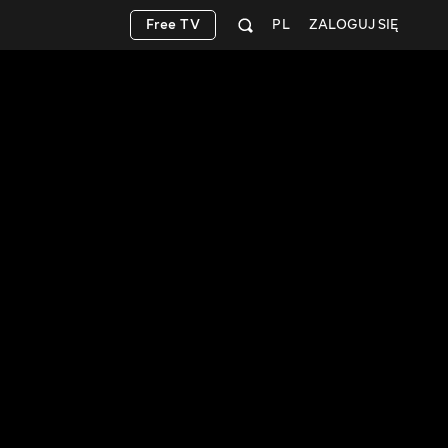
Free TV
PL
ZALOGUJ SIĘ