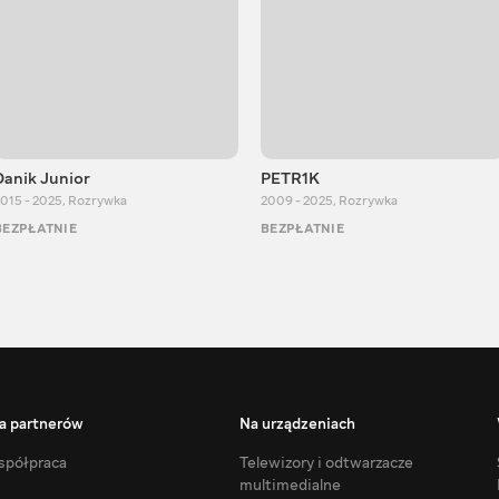
Danik Junior
PETR1K
015 - 2025
,
Rozrywka
2009 - 2025
,
Rozrywka
BEZPŁATNIE
BEZPŁATNIE
a partnerów
Na urządzeniach
półpraca
Telewizory i odtwarzacze
multimedialne