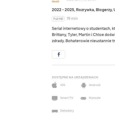
2022 - 2025
,
Rozrywka
,
Blogerzy
,
19 min
Full HD
Serial internetowy o studentach, k
Brittany, Tyler, Martin i Chloe dośw
zdrady. Bohaterowie nieustannie t
DOSTĘPNE NA URZĄDZENIACH
iOS
Android
Smart TV
Konsole
Dekodery