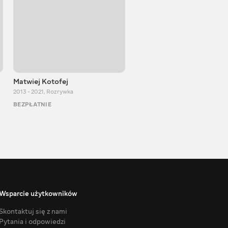
Matwiej Kotofej
SUPER TEMA
2013 - 2021
,
Rozrywka
2017 - 2021
,
Rozrywka
BEZPŁATNIE
BEZPŁATNIE
Wsparcie użytkowników
Skontaktuj się z nami
Pytania i odpowiedzi