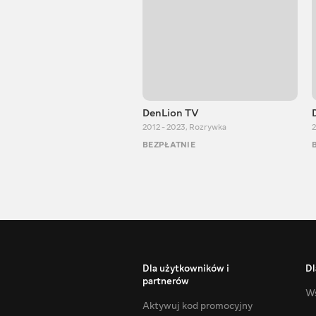
DenLion TV
2012 - 2023
,
Rozrywka
2
BEZPŁATNIE
Dla użytkowników i
Dl
partnerów
Ws
Aktywuj kod promocyjny