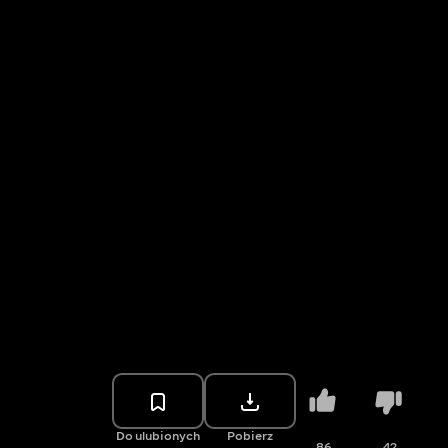
Do ulubionych
Pobierz
86
42