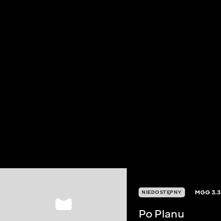
MGG
3.3
NIEDOSTĘPNY
Po Planu