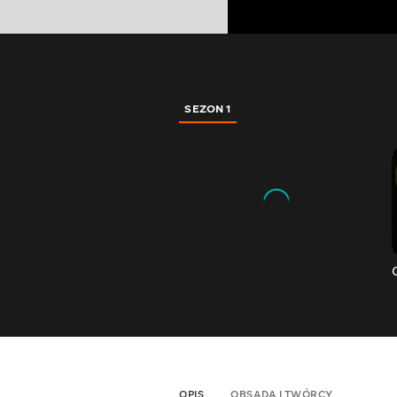
SEZON 1
OPIS
OBSADA I TWÓRCY