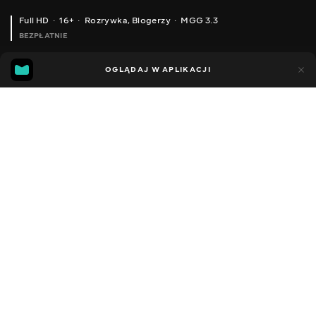
Full HD
16+
Rozrywka
,
Blogerzy
MGG 3.3
BEZPŁATNIE
MGG
86
42
OGLĄDAJ W APLIKACJI
3.3
Dodano do ulubionych
UDOSTĘPNIJ
Sezon 1
Facebook
Kopiuj link
ODCINEK 21
ODCINEK 22
2022 - 2025
,
Ukraina
Rozrywka
,
Blogerzy
DŹWIĘK
Rosyjski