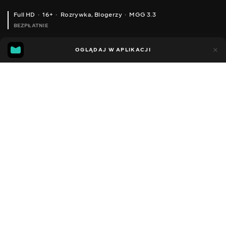
Full HD
16+
Rozrywka
,
Blogerzy
MGG 3.3
BEZPŁATNIE
MGG
86
42
OGLĄDAJ W APLIKACJI
3.3
Dodano do ulubionych
UDOSTĘPNIJ
Sezon 1
Facebook
Kopiuj link
ODCINEK 49
ODCINEK 51
2022 - 2025
,
Ukraina
Rozrywka
,
Blogerzy
DŹWIĘK
Rosyjski