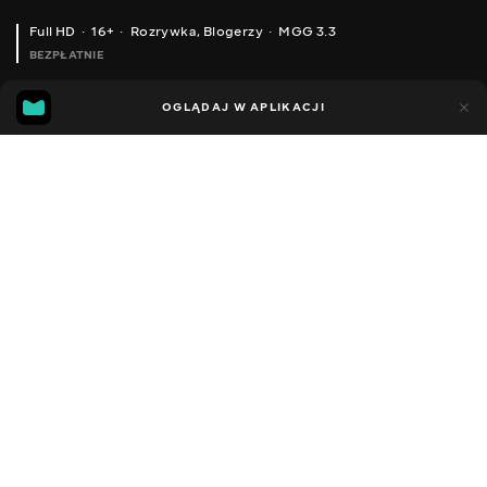
Full HD
16+
Rozrywka
,
Blogerzy
MGG 3.3
BEZPŁATNIE
MGG
86
42
OGLĄDAJ W APLIKACJI
3.3
Dodano do ulubionych
UDOSTĘPNIJ
Sezon 1
Facebook
Kopiuj link
ODCINEK 58
ODCINEK 59
2022 - 2025
,
Ukraina
Rozrywka
,
Blogerzy
DŹWIĘK
Rosyjski