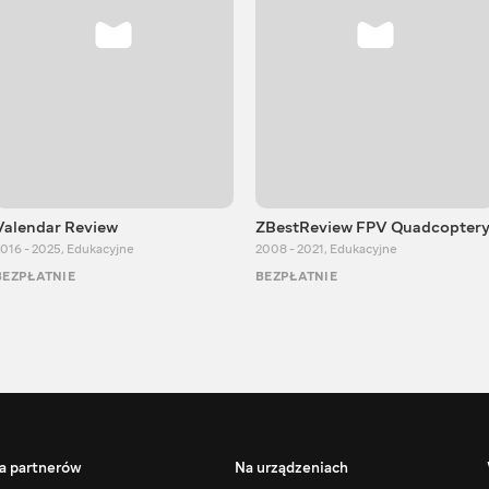
Valendar Review
ZBestReview FPV Quadcopter
016 - 2025
,
Edukacyjne
2008 - 2021
,
Edukacyjne
BEZPŁATNIE
BEZPŁATNIE
a partnerów
Na urządzeniach