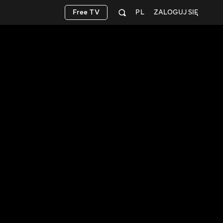
Free TV
PL
ZALOGUJ SIĘ