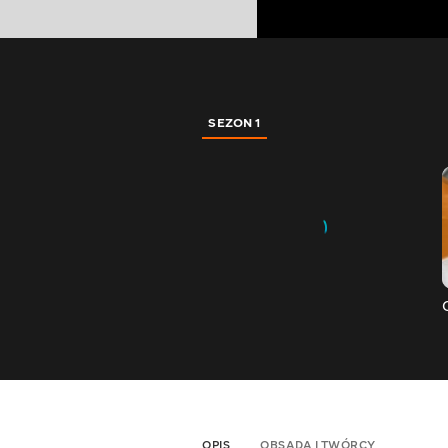
SEZON 1
OPIS
OBSADA I TWÓRCY