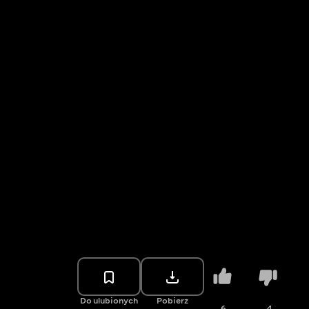
Do ulubionych
Pobierz
6
4