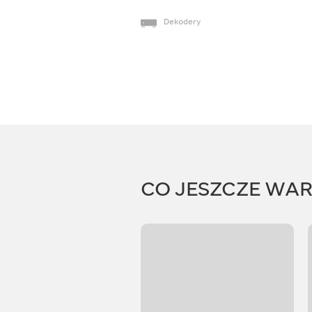
Dekodery
CO JESZCZE WA