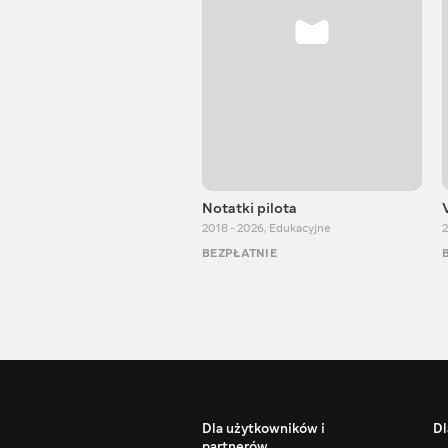
Notatki pilota
2018 - 2026
,
Edukacyjne
2
BEZPŁATNIE
Dla użytkowników i
Dl
partnerów