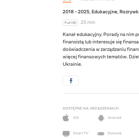
2018 - 2025
,
Edukacyjne
,
Rozrywk
25 min
Full HD
Kanał edukacyjny. Porady na nim p
finansistą lub interesuje się finan
doświadczenia w zarządzaniu finans
więcej finansowych tematów. Dzieli
Ukrainie.
DOSTĘPNE NA URZĄDZENIACH
iOS
Android
Smart TV
Konsole