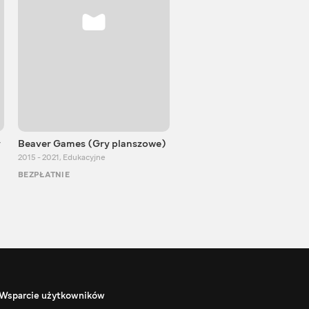
y
Beaver Games (Gry planszowe)
Od Zaika z Chin
2015 - 2021
,
Edukacyjne
2011 - 2025
,
Edukacyjne
BEZPŁATNIE
BEZPŁATNIE
Wsparcie użytkowników