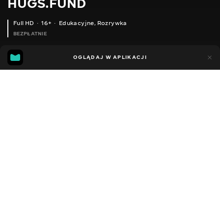
HUGS.FUND
Full HD
16+
Edukacyjne
,
Rozrywka
BEZPŁATNIE
6
4
OGLĄDAJ W APLIKACJI
Dodano do ulubionych
UDOSTĘPNIJ
Sezon 1
Facebook
Kopiuj link
ODCINEK 79
ODCINEK 80
2018 - 2025
,
Ukraina
Edukacyjne
,
Rozrywka
,
Blogerzy
DŹWIĘK
Rosyjski