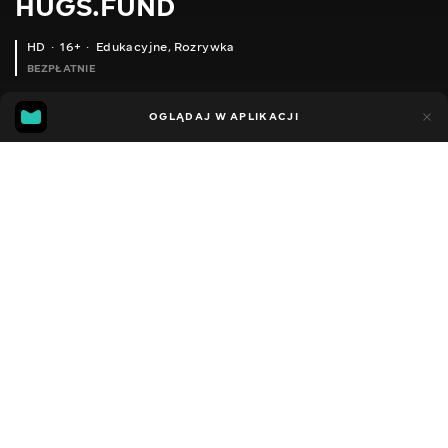
HUGS.FUND
HD
16+
Edukacyjne
,
Rozrywka
BEZPŁATNIE
6
4
OGLĄDAJ W APLIKACJI
Dodano do ulubionych
UDOSTĘPNIJ
Sezon 1
Facebook
Kopiuj link
ODCINEK 80
ODCINEK 81
2018 - 2025
,
Ukraina
Edukacyjne
,
Rozrywka
,
Blogerzy
DŹWIĘK
Rosyjski