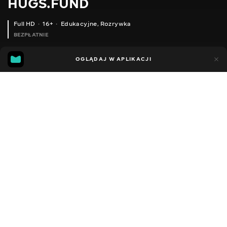
HUGS.FUND
Full HD
16+
Edukacyjne
,
Rozrywka
BEZPŁATNIE
6
4
OGLĄDAJ W APLIKACJI
Dodano do ulubionych
UDOSTĘPNIJ
Sezon 1
Facebook
Kopiuj link
ODCINEK 161
ODCINEK 162
2018 - 2025
,
Ukraina
Edukacyjne
,
Rozrywka
,
Blogerzy
DŹWIĘK
Rosyjski