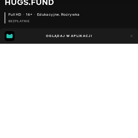
HUGS.FUND
Full HD
16+
Edukacyjne
,
Rozrywka
BEZPŁATNIE
6
4
OGLĄDAJ W APLIKACJI
Dodano do ulubionych
UDOSTĘPNIJ
Sezon 1
Facebook
Kopiuj link
ODCINEK 168
ODCINEK 169
2018 - 2025
,
Ukraina
Edukacyjne
,
Rozrywka
,
Blogerzy
DŹWIĘK
Rosyjski