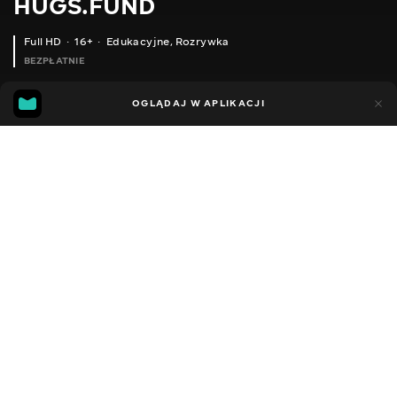
HUGS.FUND
Full HD
16+
Edukacyjne
,
Rozrywka
BEZPŁATNIE
6
4
OGLĄDAJ W APLIKACJI
Dodano do ulubionych
UDOSTĘPNIJ
Sezon 1
Facebook
Kopiuj link
ODCINEK 162
ODCINEK 163
2018 - 2025
,
Ukraina
Edukacyjne
,
Rozrywka
,
Blogerzy
DŹWIĘK
Rosyjski