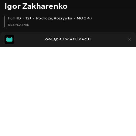
Igor Zakharenko
Full HD
12+
Podróże
,
Rozrywka
MGG 4.7
BEZPŁATNIE
MGG
97
29
OGLĄDAJ W APLIKACJI
4.7
Dodano do ulubionych
UDOSTĘPNIJ
Sezon 1
Facebook
Kopiuj link
ODCINEK 37
ODCINEK 38
2010 - 2026
,
Ukraina
Podróże
,
Rozrywka
,
Blogerzy
DŹWIĘK