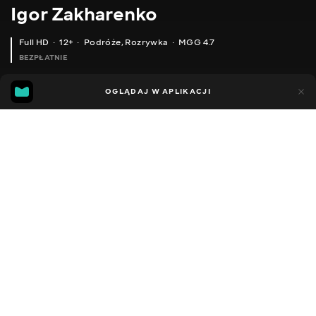
Igor Zakharenko
Full HD
12+
Podróże
,
Rozrywka
MGG 4.7
BEZPŁATNIE
MGG
97
29
OGLĄDAJ W APLIKACJI
4.7
Dodano do ulubionych
UDOSTĘPNIJ
Sezon 1
Facebook
Kopiuj link
ODCINEK 31
ODCINEK 32
2010 - 2026
,
Ukraina
Podróże
,
Rozrywka
,
Blogerzy
DŹWIĘK