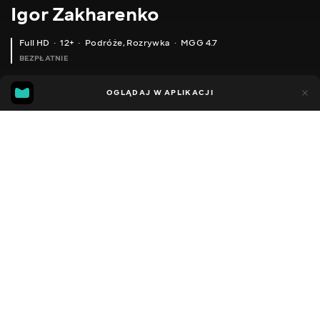
Igor Zakharenko
Full HD
12+
Podróże
,
Rozrywka
MGG 4.7
BEZPŁATNIE
MGG
97
29
OGLĄDAJ W APLIKACJI
4.7
Dodano do ulubionych
UDOSTĘPNIJ
Sezon 1
Facebook
Kopiuj link
ODCINEK 29
ODCINEK 30
2010 - 2026
,
Ukraina
Podróże
,
Rozrywka
,
Blogerzy
DŹWIĘK