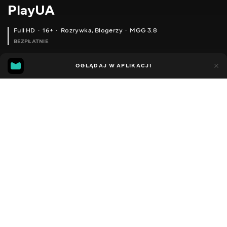
PlayUA
Full HD
16+
Rozrywka
,
Blogerzy
MGG 3.8
BEZPŁATNIE
MGG
99
32
OGLĄDAJ W APLIKACJI
3.8
Dodano do ulubionych
UDOSTĘPNIJ
Sezon 8
Facebook
Kopiuj link
ODCINEK 76
ODCINEK 75
2013 - 2025
,
Ukraina
Rozrywka
,
Blogerzy
DŹWIĘK