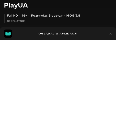
PlayUA
Full HD
16+
Rozrywka
,
Blogerzy
MGG 3.8
BEZPŁATNIE
MGG
99
32
OGLĄDAJ W APLIKACJI
3.8
Dodano do ulubionych
UDOSTĘPNIJ
Sezon 8
Facebook
Kopiuj link
ODCINEK 81
ODCINEK 80
2013 - 2025
,
Ukraina
Rozrywka
,
Blogerzy
DŹWIĘK