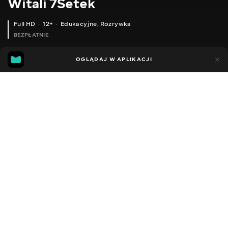
Witali 7Setek
Full HD
12+
Edukacyjne
,
Rozrywka
BEZPŁATNIE
29
14
OGLĄDAJ W APLIKACJI
Dodano do ulubionych
UDOSTĘPNIJ
Sezon 2
Facebook
Kopiuj link
СЕРІЯ 31
СЕРІЯ 30
2020 - 2023
,
Ukraina
Edukacyjne
,
Rozrywka
,
Blogerzy
DŹWIĘK
Rosyjski