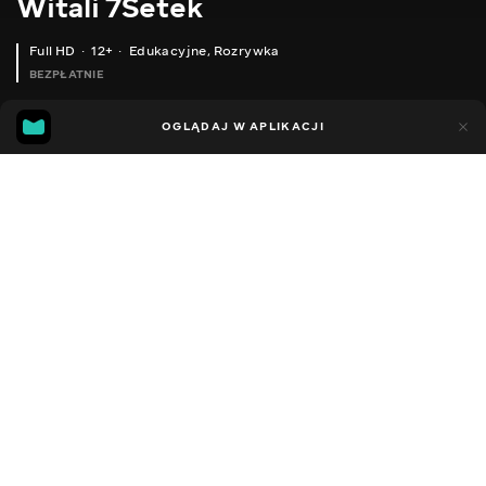
Witali 7Setek
Full HD
12+
Edukacyjne
,
Rozrywka
BEZPŁATNIE
29
14
OGLĄDAJ W APLIKACJI
Dodano do ulubionych
UDOSTĘPNIJ
Sezon 2
Facebook
Kopiuj link
СЕРІЯ 32
СЕРІЯ 31
2020 - 2023
,
Ukraina
Edukacyjne
,
Rozrywka
,
Blogerzy
DŹWIĘK
Rosyjski