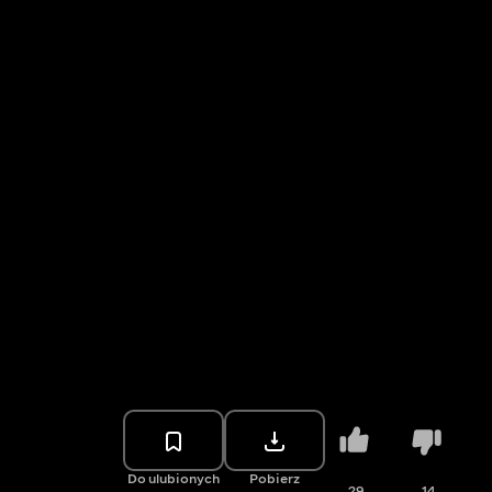
Do ulubionych
Pobierz
29
14