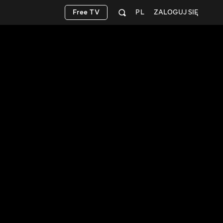
Free TV
PL
ZALOGUJ SIĘ