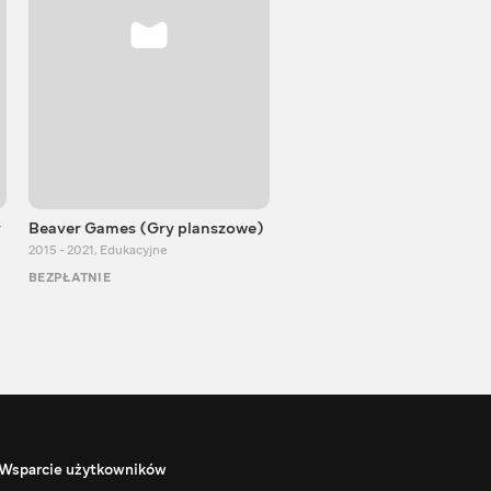
y
Beaver Games (Gry planszowe)
Od Zaika z Chin
2015 - 2021
,
Edukacyjne
2011 - 2025
,
Edukacyjne
BEZPŁATNIE
BEZPŁATNIE
Wsparcie użytkowników