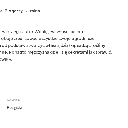
ka
,
Blogerzy
,
Ukraina
wie. Jego autor Witalij jest właścicielem
próbuje zrealizować wszystkie swoje ogrodnicze
 od podstaw stworzyć własną działkę, sadząc rośliny
 inne. Ponadto mężczyzna dzieli się sekretami jak sprawić,
owały.
DŹWIĘK
Rosyjski