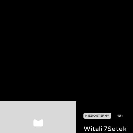
12+
NIEDOSTĘPNY
Witali 7Setek