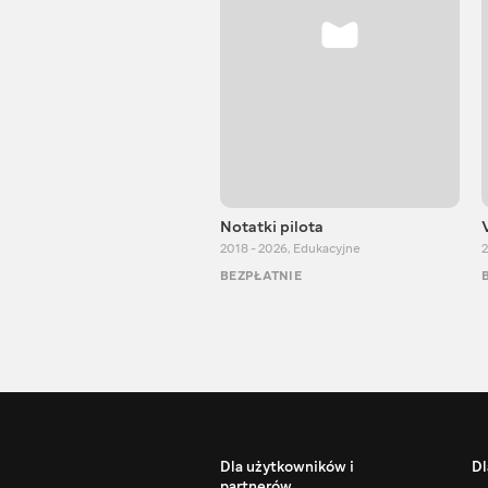
Notatki pilota
2018 - 2026
,
Edukacyjne
2
BEZPŁATNIE
Dla użytkowników i
Dl
partnerów