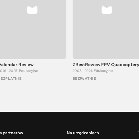
Valendar Review
ZBestReview FPV Quadcopter
016 - 2025
,
Edukacyjne
2008 - 2021
,
Edukacyjne
BEZPŁATNIE
BEZPŁATNIE
a partnerów
Na urządzeniach