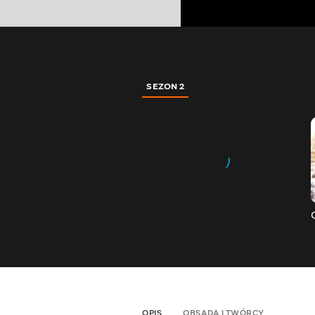
SEZON 2
OPIS
OBSADA I TWÓRCY