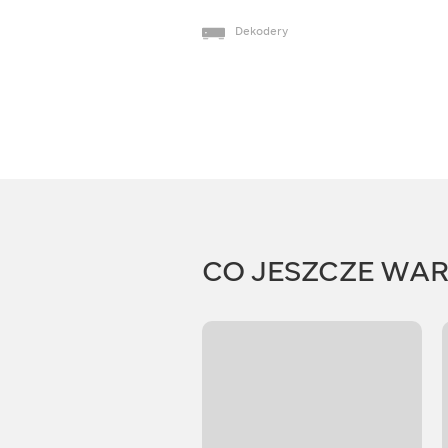
Dekodery
CO JESZCZE WA