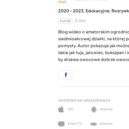
2020 - 2023
,
Edukacyjne
,
Rozryw
3 min
Full HD
Blog wideo o amatorskim ogrodnict
siedmioakrowej działki, na której 
pomysły. Autor pokazuje jak można
takie jak tuja, jałowiec, bukszpan i
by drzewa owocowe dobrze owoc
DOSTĘPNE NA URZĄDZENIACH
iOS
Android
Smart TV
Konsole