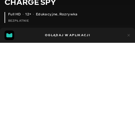
CHARGE SPY
Full HD
12+
Edukacyjne
,
Rozrywka
BEZPŁATNIE
46
15
OGLĄDAJ W APLIKACJI
Dodano do ulubionych
UDOSTĘPNIJ
Sezon 1
Facebook
Kopiuj link
ODCINEK 30
ODCINEK 29
2022 - 2026
,
Ukraina
Edukacyjne
,
Rozrywka
,
Blogerzy
DŹWIĘK
Ukraiński