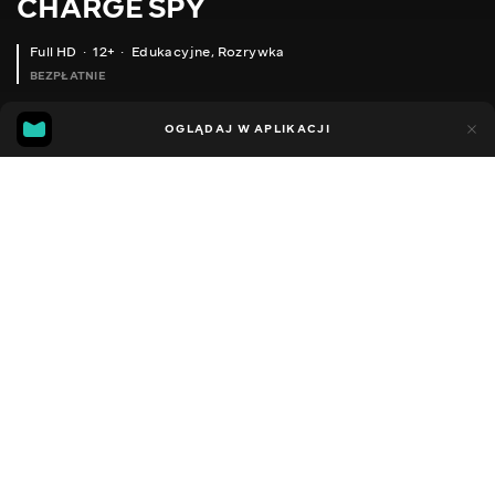
CHARGE SPY
Full HD
12+
Edukacyjne
,
Rozrywka
BEZPŁATNIE
47
15
OGLĄDAJ W APLIKACJI
Dodano do ulubionych
UDOSTĘPNIJ
Sezon 1
Facebook
Kopiuj link
ODCINEK 90
ODCINEK 89
2022 - 2026
,
Ukraina
Edukacyjne
,
Rozrywka
,
Blogerzy
DŹWIĘK
Ukraiński