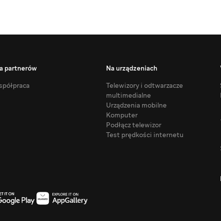
a partnerów
Na urządzeniach
półpraca
Telewizory i odtwarzacze
multimedialne
Urządzenia mobilne
Komputer
Podłącz telewizor
Test prędkości internetu