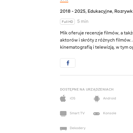
2018 - 2025
,
Edukacyjne
,
Rozrywk
5 min
Full HD
Mik oferuje recenzje filmów, a tak
aktorów i skróty z różnych filmów.
kinematografią i telewizją, w tym 
DOSTĘPNE NA URZĄDZENIACH
iOS
Android
Smart TV
Konsole
Dekodery