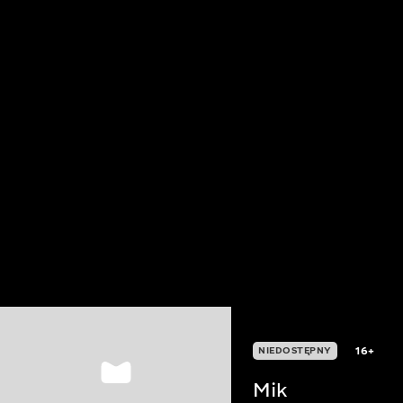
16+
NIEDOSTĘPNY
Mik