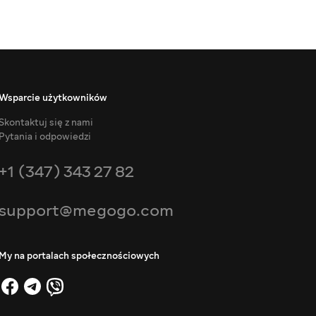
Wsparcie użytkowników
Skontaktuj się z nami
Pytania i odpowiedzi
+1 (347) 343 27 82
support@megogo.com
My na portalach społecznościowych