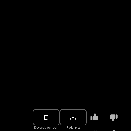
Do ulubionych
Pobierz
22
5