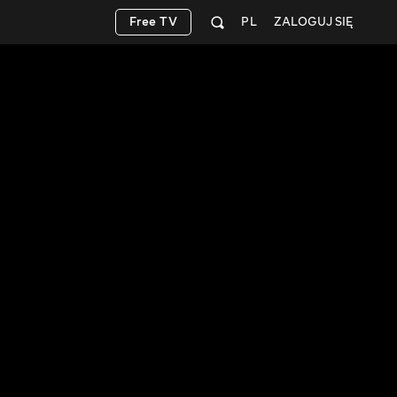
Free TV
PL
ZALOGUJ SIĘ