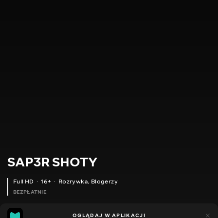
SAP3R SHOTY
Full HD
16+
Rozrywka
,
Blogerzy
BEZPŁATNIE
9
5
OGLĄDAJ W APLIKACJI