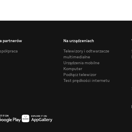
a partnerów
Na urządzeniach
półpraca
Telewizory i odtwarzacze
multimedialne
Urządzenia mobilne
Komputer
Podłącz telewizor
Test prędkości internetu