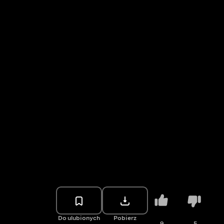
Do ulubionych
Pobierz
9
5