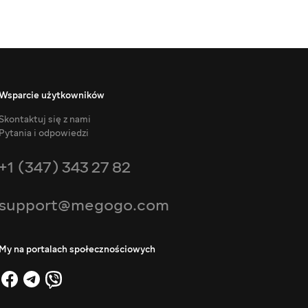
Wsparcie użytkowników
Skontaktuj się z nami
Pytania i odpowiedzi
+1 (347) 343 27 82
support@megogo.com
My na portalach społecznościowych