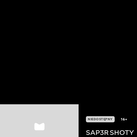
16+
NIEDOSTĘPNY
SAP3R SHOTY