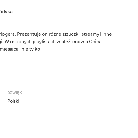
Polska
ogera. Prezentuje on różne sztuczki, streamy i inne
łgi. W osobnych playlistach znaleźć można China
esiąca i nie tylko.
DŹWIĘK
Polski