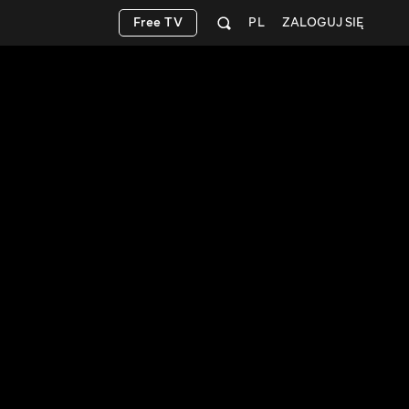
Free TV
PL
ZALOGUJ SIĘ