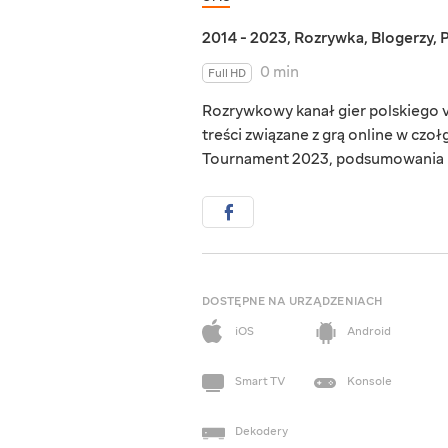
2014 - 2023
,
Rozrywka
,
Blogerzy
,
0 min
Full HD
Rozrywkowy kanał gier polskiego vl
treści związane z grą online w czo
Tournament 2023, podsumowania mi
DOSTĘPNE NA URZĄDZENIACH
iOS
Android
Smart TV
Konsole
Dekodery