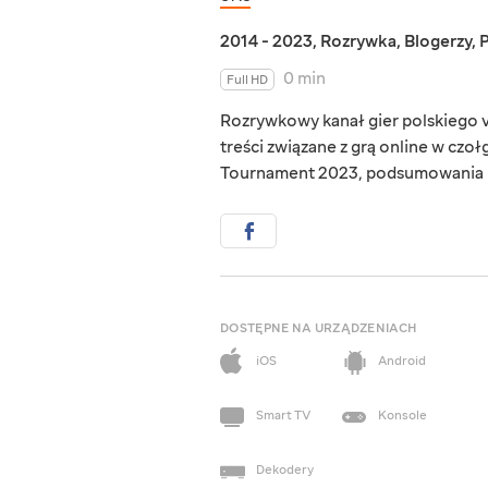
2014 - 2023
,
Rozrywka
,
Blogerzy
,
0 min
Full HD
Rozrywkowy kanał gier polskiego vl
treści związane z grą online w czo
Tournament 2023, podsumowania mi
DOSTĘPNE NA URZĄDZENIACH
iOS
Android
Smart TV
Konsole
Dekodery