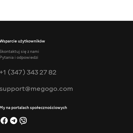
Wsparcie użytkowników
Skontaktuj się z nami
Pytania i odpowiedzi
+1 (347) 343 27 82
support@megogo.com
My na portalach społecznościowych