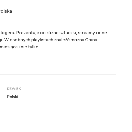
Polska
ogera. Prezentuje on różne sztuczki, streamy i inne
łgi. W osobnych playlistach znaleźć można China
esiąca i nie tylko.
DŹWIĘK
Polski