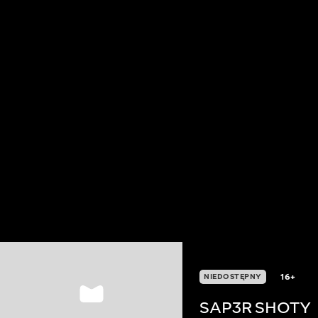
16+
NIEDOSTĘPNY
SAP3R SHOTY