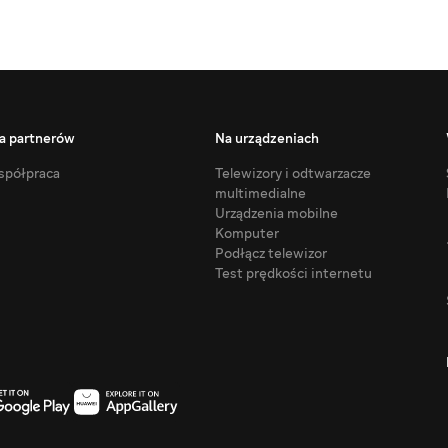
a partnerów
Na urządzeniach
półpraca
Telewizory i odtwarzacze
multimedialne
Urządzenia mobilne
Komputer
Podłącz telewizor
Test prędkości internetu