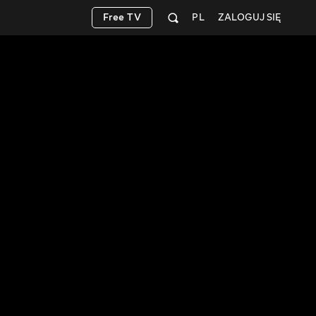
Free TV
PL
ZALOGUJ SIĘ