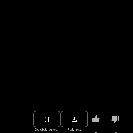
Do ulubionych
Pobierz
9
5