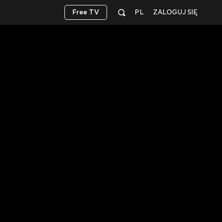
Free TV
PL
ZALOGUJ SIĘ