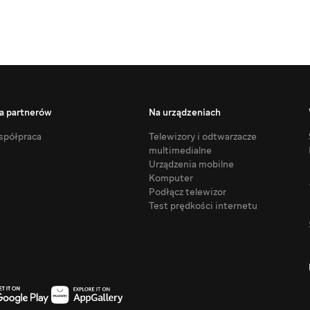
a partnerów
Na urządzeniach
półpraca
Telewizory i odtwarzacze
multimedialne
Urządzenia mobilne
Komputer
Podłącz telewizor
Test prędkości internetu