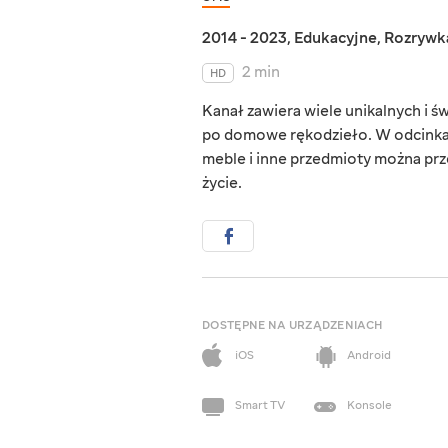
2014 - 2023
,
Edukacyjne
,
Rozrywk
2 min
HD
Kanał zawiera wiele unikalnych i 
po domowe rękodzieło. W odcinkach
meble i inne przedmioty można prze
życie.
DOSTĘPNE NA URZĄDZENIACH
iOS
Android
Smart TV
Konsole