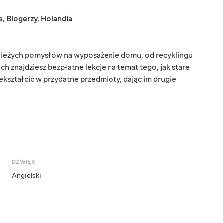
a
,
Blogerzy
,
Holandia
świeżych pomysłów na wyposażenie domu, od recyklingu
 znajdziesz bezpłatne lekcje na temat tego, jak stare
kształcić w przydatne przedmioty, dając im drugie
DŹWIĘK
Angielski