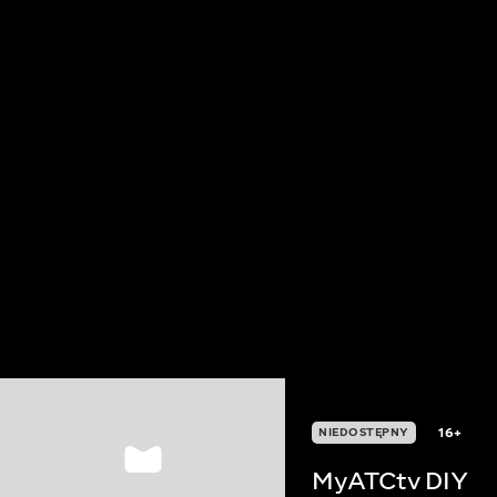
16+
NIEDOSTĘPNY
MyATCtv DIY