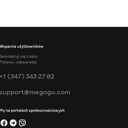
Wsparcie użytkowników
Skontaktuj się z nami
Pytania i odpowiedzi
+1 (347) 343 27 82
support@megogo.com
My na portalach społecznościowych