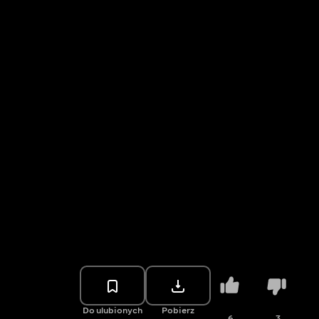
Do ulubionych
Pobierz
6
3