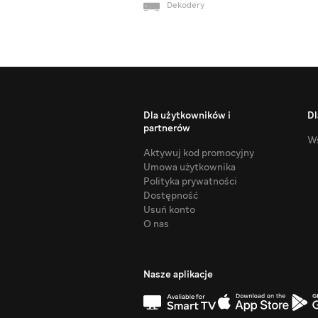
Dekodery
Dla użytkowników i
Dl
partnerów
Ws
Aktywuj kod promocyjny
Umowa użytkownika
Polityka prywatności
Dostępność
Usuń konto
O nas
Nasze aplikacje