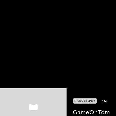
16+
NIEDOSTĘPNY
GameOnTom