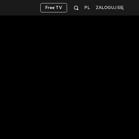
Free TV
PL
ZALOGUJ SIĘ