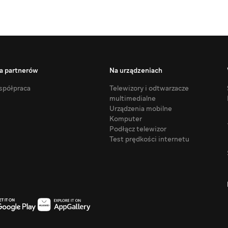
a partnerów
Na urządzeniach
półpraca
Telewizory i odtwarzacze
multimedialne
Urządzenia mobilne
Komputer
Podłącz telewizor
Test prędkości internetu