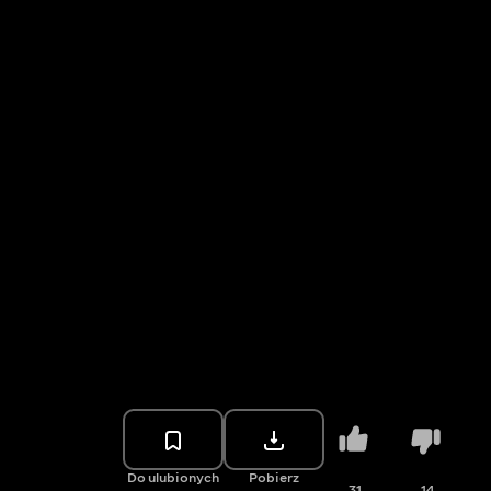
Do ulubionych
Pobierz
31
14