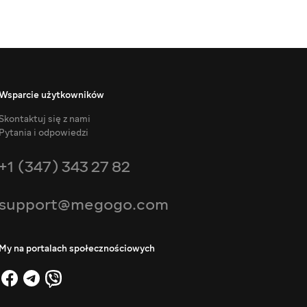
Wsparcie użytkowników
Skontaktuj się z nami
Pytania i odpowiedzi
+1 (347) 343 27 82
support@megogo.com
My na portalach społecznościowych