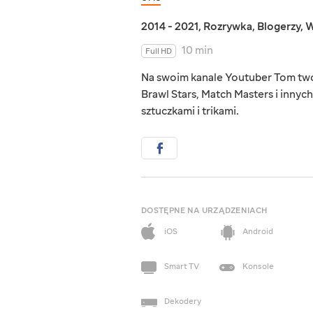
2014 - 2021
,
Rozrywka
,
Blogerzy
,
W
10 min
Full HD
Na swoim kanale Youtuber Tom tworz
Brawl Stars, Match Masters i innych.
sztuczkami i trikami.
DOSTĘPNE NA URZĄDZENIACH
iOS
Android
Smart TV
Konsole
Dekodery